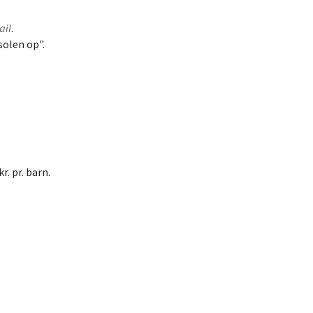
ail
.
solen op".
. pr. barn.