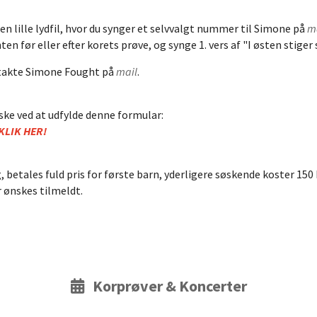
n lille lydfil, hvor du synger et selvvalgt nummer til Simone på
m
n før eller efter korets prøve, og synge 1. vers af "I østen stiger 
ntakte Simone Fought på
mail
.
 ske ved at udfylde denne formular:
KLIK HER!
 betales fuld pris for første barn, yderligere søskende koster 150 kr
r ønskes tilmeldt.
Korprøver & Koncerter
