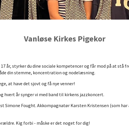
Vanløse Kirkes Pigekor
 - 17 år, styrker du dine sociale kompetencer og får mod på at stå f
både din stemme, koncentration og nodelæsning.
ege, at have det sjovt og få nye venner!
og hvert år synger vi med band til kirkens jazzkoncert.
anist Simone Fought. Akkompagnatør Karsten Kristensen (som ha
orældre. Kig forbi - måske er det noget for dig!