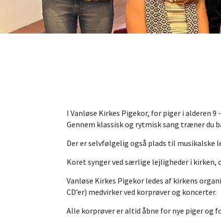
I Vanløse Kirkes Pigekor, for piger i alderen 9
Gennem klassisk og rytmisk sang træner du 
Der er selvfølgelig også plads til musikalske l
Koret synger ved særlige lejligheder i kirken, 
Vanløse Kirkes Pigekor ledes af kirkens org
CD’er) medvirker ved korprøver og koncerter.
Alle korprøver er altid åbne for nye piger og f