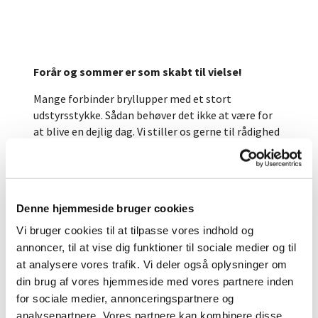
Forår og sommer er som skabt til vielse!
Mange forbinder bryllupper med et stort
udstyrsstykke. Sådan behøver det ikke at være for
at blive en dejlig dag. Vi stiller os gerne til rådighed
for en samtale om, hvordan
jeres
bryllupsdag kan
blive som ønsket – uanset om tankerne går i
retning af et stort eller et lille, intimt bryllup. Vi er
vant til bryllupper i alle udgaver.
Denne hjemmeside bruger cookies
Kontakt
kirkekontoret
eller en af kirkens
præster
Vi bruger cookies til at tilpasse vores indhold og
for nærmere information.
annoncer, til at vise dig funktioner til sociale medier og til
at analysere vores trafik. Vi deler også oplysninger om
Et borgerligt indgået ægteskab/registreret
din brug af vores hjemmeside med vores partnere inden
partnerskab kan blive kirkeligt velsignet af vores
for sociale medier, annonceringspartnere og
præster.
analysepartnere. Vores partnere kan kombinere disse