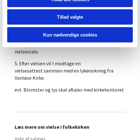
personale være behjælpelige som vidner.
4. Inden vielsen vil der være en samtale med
Tillad valgte
præsten for at gennemgå vielsens forløb. Her vil
der være mulighed for at drøfte salmer og evt.
Kun nødvendige cookies
musik og alt det praktiske i forbindelse med
vielsen. Samtalen danner grundlag for præstens
vielsestale.
5. Efter vielsen vil I modtage en
vielsesattest sammen med en lykønskning fra
Vanløse Kirke.
evt. Blomster og lys skal aftales med kirkekontoret
Læs mere om vielse i folkekirken
Valg af salmer