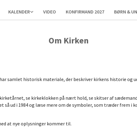
KALENDER
VIDEO
KONFIRMAND 2027
BØRN & U
Om Kirken
har samlet historisk materiale, der beskriver kirkens historie og ud
i kirketårnet, se kirkeklokken på nært hold, se skitser af sædema
et så ud i 1984 og læse mere om de symboler, som træder frem i 
 med at nye oplysninger kommer til.