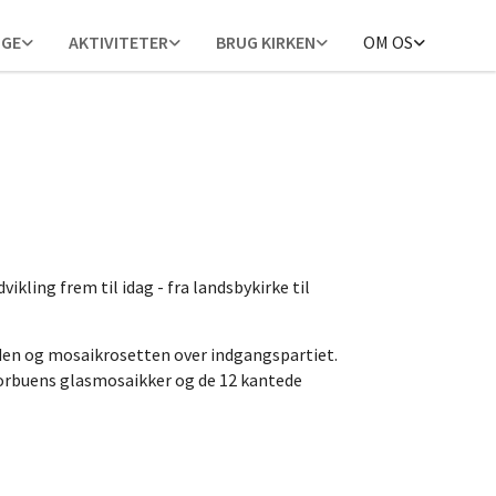
NGE
AKTIVITETER
BRUG KIRKEN
OM OS
vikling frem til idag - fra landsbykirke til
nden og mosaikrosetten over indgangspartiet.
korbuens glasmosaikker og de 12 kantede