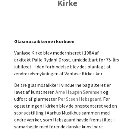
Kirke
Glasmosaikkerne i korbuen
Vanløse Kirke blev moderniseret i 1984 af
arkitekt Palle Rydahl Drost, umiddelbart før 75-års
jubilæet. I den forbindelse blev det planlagt at
ændre udsmykningen af Vanløse Kirkes kor.
De tre glasmosaikker i vinduerne bag alteret er
lavet af kunstneren
Arne Haugen Sørensen
og
udført af glarmester
Per Steen Hebsgaard
. Før
opsætningen i kirken blev de præstenteret ved en
stor udstilling i Aarhus Musikhus sammen med
andre værker, som Hebsgaard havde fremstillet i
samarbejde med førende danske kunstnere.