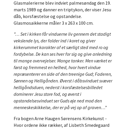
Glasmalerierne blev indviet palmesøndag den 19.
marts 1989 og danner en triptykon, der viser Jesu
dåb, korsfæstelse og opstandelse.
Glasmosaikkerne måler 3 x 263 x 100 cm.
”… Set i kirken får vinduerne liv gennem det stadigt
vekslende lys, der falder ind i koret og giver
kirkerummet karakter af et særligt sted med ro og
fordybelse. De kan ses hver for sig og give anledning
til mange overvejelser. Mange tanker. Men værket er
først og fremmest en helhed, hvor hvert vindue
repræsenterer en side af den treenige Gud; Faderen,
Sønnen og Helligånden. Øverst i dåbsvinduet svæver
helligåndsduen, nederst i korsfæstelsesbilledet
dominerer Jesu store fod, og øverst i
opstandelsesvinduet ser Guds øje ned mod den
menneskeskikkelse, der er på vej op af graven…”
Fra bogen Arne Haugen Sørensens Kirkekunst -
Hvor ordene ikke rækker, af Lisbeth Smedegaard