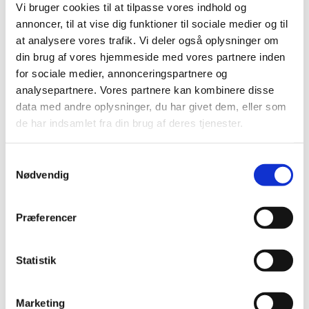
Vi bruger cookies til at tilpasse vores indhold og
symbolske bideled mellem det himmelske og det
annoncer, til at vise dig funktioner til sociale medier og til
jordiske. Det er tænkt ind i lys-laget, der skal give
en fornemmelse af himmel i rummet, De små
at analysere vores trafik. Vi deler også oplysninger om
felter med lys i lysekronerne, er skabt som små
din brug af vores hjemmeside med vores partnere inden
stjerner på himlen.
for sociale medier, annonceringspartnere og
analysepartnere. Vores partnere kan kombinere disse
De nye lysekroner har medført en stor
data med andre oplysninger, du har givet dem, eller som
energibesparelse, idet forbruget i kirkerummet er
de har indsamlet fra din brug af deres tjenester.
gået fra 10.000W til 1500W efter montering af de
nye LED lamper.
S
Nødvendig
a
m
Lysekronernes symbolik
t
Præferencer
Marianne Tuxen udtaler i forbindelse med
y
projektet:
"Kirker er fyldt af symboler, og der er derfor
k
lagt mange symboler ind i lysekronen. Der er en ide
k
Statistik
med selve formen på lysekronen, samt antallet af
e
ringe.
v
Marketing