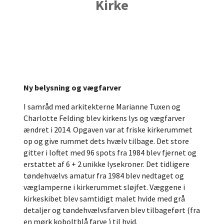
Kirke
Ny belysning og vægfarver
I samråd med arkitekterne Marianne Tuxen og
Charlotte Felding blev kirkens lys og vægfarver
ændret i 2014. Opgaven var at friske kirkerummet
op og give rummet dets hvælv tilbage. Det store
gitter i loftet med 96 spots fra 1984 blev fjernet og
erstattet af 6 + 2 unikke lysekroner. Det tidligere
tøndehvælvs amatur fra 1984 blev nedtaget og
væglamperne i kirkerummet sløjfet. Væggene i
kirkeskibet blev samtidigt malet hvide med grå
detaljer og tøndehvælvsfarven blev tilbageført (fra
en mørk koboltblå farve ) til hvid.