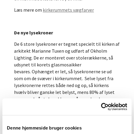
Læs mere om
kirkerummets vægfarver
De nye lysekroner
De 6 store lysekroner er tegnet specielt til kirken af
arkitekt Marianne Tuxen og udført af Okholm
Lighting. De er monteret over stolerækkerne, så
udsynet til korets glasmosaikker
bevares. Ophænget er let, så lysekronerne se ud
som om de svæver i kirkerummet. Selve lyset fra
lysekronerne rettes både ned og op, så kirkens
hvælv bliver ganske let belyst, mens 80% af lyset
peger ned på stolerækkerne, så man kan læse
teksterne i salmebøgerne. På hver side af orglet er
der placeret 2 enkelte lysekroner i messing, så
korsangerne kan læse deres noder.
Denne hjemmeside bruger cookies
Ifølge Marianne Tuxen er lyset det, som skaber det