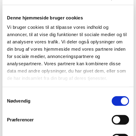
Denne hjemmeside bruger cookies
Vi bruger cookies til at tilpasse vores indhold og
Fastelavnsgudstjeneste
. Vanløse Kirke afholder
annoncer, til at vise dig funktioner til sociale medier og til
hvert år fastelavnssøndag kl. 13 en
at analysere vores trafik. Vi deler også oplysninger om
børnegudstjeneste, hvor man kan risikere at møde
din brug af vores hjemmeside med vores partnere inden
udklædte børn i form af Spiderman, lejrbål,
for sociale medier, annonceringspartnere og
tigre eller måske en ønskefe... Efter gudstjenesten
analysepartnere. Vores partnere kan kombinere disse
er, der i samarbejde med FDF, tønderslagning,
data med andre oplysninger, du har givet dem, eller som
fastelavnsboller og varm kakao til alle.
de har indsamlet fra din brug af deres tjenester.
Kom og vær med t
il en sjov og stemningsfuld
eftermiddag, hvor Vanløse Pigekor også synger!
S
Halloween
børnegudstjeneste
er en kort
Nødvendig
a
familiegudstjeneste med efterfølgende spisning før
m
børnene sendes ud for at rasle.
t
Præferencer
y
k