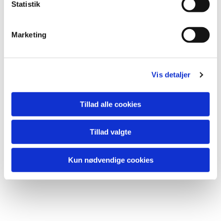
k
Statistik
e
Børnegudstjenester

v
Marketing
a
l
g
Vis detaljer
Tillad alle cookies
Tillad valgte
Kun nødvendige cookies